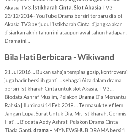
Akasia TV3.
Istikharah
Cinta
,
Slot
Akasia
TV3 -
23/12/2014 - YouTube Drama bersiri terbaru di slot
Akasia TV3 berjudul 'Istikharah Cinta' dijangka akan
disiarkan akhir tahun ini ataupun awal tahun hadapan.
Drama ini...
Bila Hati Berbicara - Wikiwand
21 Jul 2016 ... Bukan sahaja tempias gosip, kontroversi
juga hadir bersilih ganti ... sebagai Aiza dalam drama
bersiri Istikharah Cinta untuk slot Akasia, TV3 ...
Biodata Ashraf Muslim, Pelakon
Drama
Dia Menantu
Rahsia | Iluminasi 14 Feb 2019 ... Termasuk telefilem
Jangan Lupa, Surat Untuk Dia, Mr. Istikharah, Gerimis
Hati ... Biodata Aedy Ashraf, Pelakon Drama Cinta
Tiada Ganti.
drama
– MYNEWSHUB DRAMA bersiri