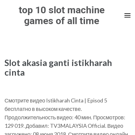
Skip
top 10 slot machine
to
games of all time
content
(Press
Enter)
Slot akasia ganti istikharah
cinta
Смотрите видео Istikharah Cinta | Episod 5
бесплатно в высоком качестве.
Продолжительность видео: 40 мин. Просмотров:
129 019. Добавил: TV3MALAYSIA Official. Видео
загружено: 08 июня 2018. Смотрите видео онлайн