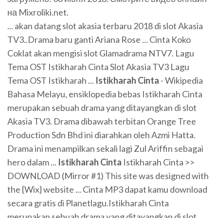
на Mixroliki.net.
... akan datang slot akasia terbaru 2018 di slot Akasia
TV3..Drama baru ganti Ariana Rose ... Cinta Koko
Coklat akan mengisi slot Glamadrama NTV7. Lagu
Tema OST Istikharah Cinta Slot Akasia TV3 Lagu
Tema OST Istikharah ...
Istikharah
Cinta
- Wikipedia
Bahasa Melayu, ensiklopedia bebas Istikharah Cinta
merupakan sebuah drama yang ditayangkan di slot
Akasia TV3. Drama dibawah terbitan Orange Tree
Production Sdn Bhd ini diarahkan oleh Azmi Hatta.
Drama ini menampilkan sekali lagi Zul Ariffin sebagai
hero dalam ...
Istikharah
Cinta
Istikharah Cinta >>
DOWNLOAD (Mirror #1) This site was designed with
the {Wix} website ... Cinta MP3 dapat kamu download
secara gratis di Planetlagu.Istikharah Cinta
merupakan sebuah drama yang ditayangkan di slot