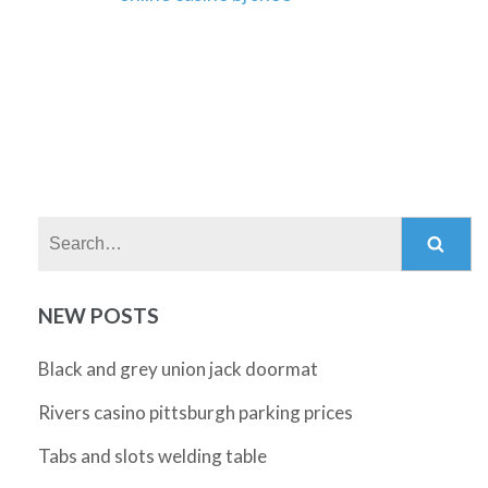
Search:
NEW POSTS
Black and grey union jack doormat
Rivers casino pittsburgh parking prices
Tabs and slots welding table