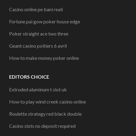
Casino online pe bani reali
Fortune pai gow poker house edge
Poker straight ace two three
Geant casino poitiers 6 avril
How to make money poker online
EDITORS CHOICE
Extruded aluminum t slot uk
How to play wind creek casino online
Roulette strategy red black double
Casino slots no deposit required