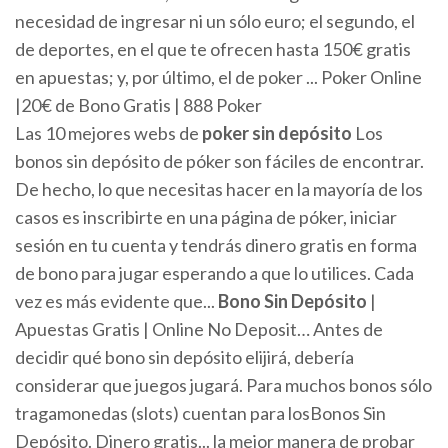
necesidad de ingresar ni un sólo euro; el segundo, el
de deportes, en el que te ofrecen hasta 150€ gratis
en apuestas; y, por último, el de poker ... Poker Online
|20€ de Bono Gratis | 888 Poker
Las 10 mejores webs de
poker
sin
depósito
Los
bonos sin depósito de póker son fáciles de encontrar.
De hecho, lo que necesitas hacer en la mayoría de los
casos es inscribirte en una página de póker, iniciar
sesión en tu cuenta y tendrás dinero gratis en forma
de bono para jugar esperando a que lo utilices. Cada
vez es más evidente que...
Bono
Sin
Depósito
|
Apuestas Gratis | Online No Deposit… Antes de
decidir qué bono sin depósito elijirá, debería
considerar que juegos jugará. Para muchos bonos sólo
tragamonedas (slots) cuentan para losBonos Sin
Depósito. Dinero gratis... la mejor manera de probar