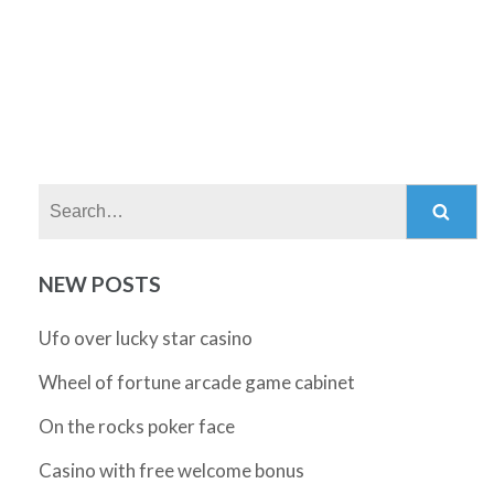
Search:
NEW POSTS
Ufo over lucky star casino
Wheel of fortune arcade game cabinet
On the rocks poker face
Casino with free welcome bonus