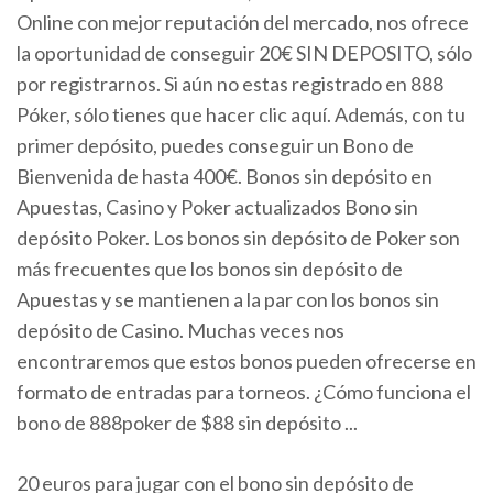
Online con mejor reputación del mercado, nos ofrece
la oportunidad de conseguir 20€ SIN DEPOSITO, sólo
por registrarnos. Si aún no estas registrado en 888
Póker, sólo tienes que hacer clic aquí. Además, con tu
primer depósito, puedes conseguir un Bono de
Bienvenida de hasta 400€. Bonos sin depósito en
Apuestas, Casino y Poker actualizados Bono sin
depósito Poker. Los bonos sin depósito de Poker son
más frecuentes que los bonos sin depósito de
Apuestas y se mantienen a la par con los bonos sin
depósito de Casino. Muchas veces nos
encontraremos que estos bonos pueden ofrecerse en
formato de entradas para torneos. ¿Cómo funciona el
bono de 888poker de $88 sin depósito ...
20 euros para jugar con el bono sin depósito de