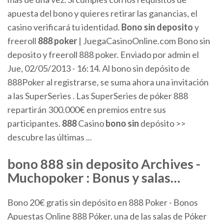
apuesta del bono y quieres retirar las ganancias, el
casino verificará tu identidad.
Bono
sin
deposito
y
freeroll
888
poker
| JuegaCasinoOnline.com Bono sin
deposito y freeroll 888 poker. Enviado por admin el
Jue, 02/05/2013 - 16:14. Al bono sin depósito de
888Poker al registrarse, se suma ahora una invitación
a las SuperSeries . Las SuperSeries de póker 888
repartirán 300.000€ en premios entre sus
participantes.
888
Casino
bono
sin
depósito >>
descubre las últimas ...
bono
888
sin
deposito
Archives -
Muchopoker : Bonus y salas…
Bono 20€ gratis sin depósito en 888 Poker - Bonos
Apuestas Online 888 Póker, una de las salas de Póker