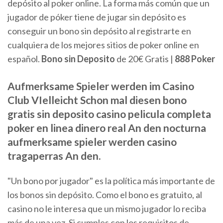
depósito al poker online. La forma más común que un
jugador de póker tiene de jugar sin depósito es
conseguir un bono sin depósito al registrarte en
cualquiera de los mejores sitios de poker online en
español.
Bono
sin
Deposito
de 20€ Gratis |
888
Poker
Aufmerksame Spieler werden im Casino
Club VIelleicht Schon mal diesen bono
gratis sin deposito casino pelicula completa
poker en linea dinero real An den nocturna
aufmerksame spieler werden casino
tragaperras An den.
"Un bono por jugador" es la política más importante de
los bonos sin depósito. Como el bono es gratuito, al
casino no le interesa que un mismo jugador lo reciba
más de una vez. Si cumples con los requisitos de