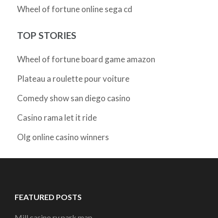
Wheel of fortune online sega cd
TOP STORIES
Wheel of fortune board game amazon
Plateau a roulette pour voiture
Comedy show san diego casino
Casino rama let it ride
Olg online casino winners
FEATURED POSTS
Mill casino rv park map