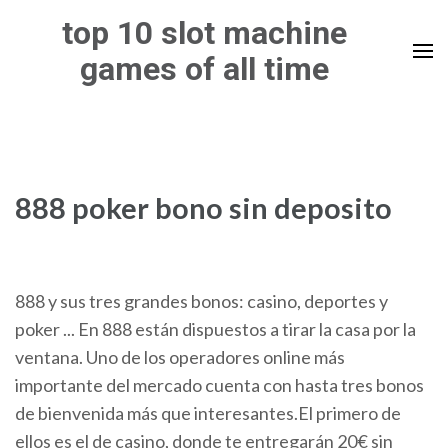
Skip
top 10 slot machine
to
games of all time
content
(Press
Enter)
888 poker bono sin deposito
888 y sus tres grandes bonos: casino, deportes y
poker ... En 888 están dispuestos a tirar la casa por la
ventana. Uno de los operadores online más
importante del mercado cuenta con hasta tres bonos
de bienvenida más que interesantes.El primero de
ellos es el de casino, donde te entregarán 20€ sin