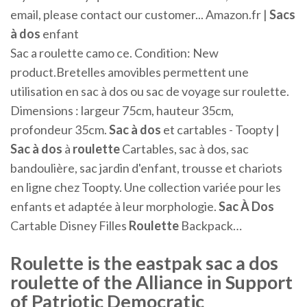
email, please contact our customer... Amazon.fr |
Sacs
à
dos
enfant
Sac a roulette camo ce. Condition: New
product.Bretelles amovibles permettent une
utilisation en sac à dos ou sac de voyage sur roulette.
Dimensions : largeur 75cm, hauteur 35cm,
profondeur 35cm.
Sac
à
dos
et cartables - Toopty |
Sac
à
dos
à
roulette
Cartables, sac à dos, sac
bandoulière, sac jardin d'enfant, trousse et chariots
en ligne chez Toopty. Une collection variée pour les
enfants et adaptée à leur morphologie.
Sac
À
Dos
Cartable Disney Filles
Roulette
Backpack…
Roulette is the eastpak sac a dos
roulette of the Alliance in Support
of Patriotic Democratic