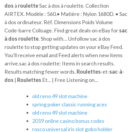
dos
à
roulette
Sac à dos à roulette. Collection
AIRTEX. Modèle : 560.• Matière : Nylon 1680D. • Sac
à dos ordinateur. Réf. Dimensions Poids Volume
Code-barre Colisage. Find great deals on eBay for
sac
à
dos
roulette
. Shop with… Unfollow sac à dos
roulette to stop getting updates on your eBay Feed.
You'll receive email and Feed alerts when new items
arrive.sac à dos roulette: Items in search results.
Results matching fewer words.
Roulettes
-et-
sac
-
à
-
dos
|
Roulettes
Et... | Free Listening on…
old reno 49 slot machine
spring poker classic running aces
old reno 49 slot machine
2019 online casino bonus codes
rosco universal iris slot gobo holder