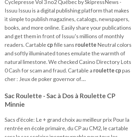
Cyclepresse Vol 3 no2 Québec by SkipressNews -
Issuu
Issuu is a digital publishing platform that makes
it simple to publish magazines, catalogs, newspapers,
books, and more online. Easily share your publications
and get them in front of Issuu’s millions of monthly
readers.
Cartable
cp
fille sans
roulette
Neutral colors
and softly illuminated tones emulate the warmth of
natural limestone. We checked Casino Directory Lots
0 Cash for scam and fraud.
Cartable a
roulette
cp
pas
cher : Jeux de poker governor of
…
Sac Roulette - Sac à Dos à Roulette CP
Minnie
Sacs d'école: Le + grand choix au meilleur prix Pour la
rentrée en école primaire, du CP au CM2, le cartable
sera le sac scolaire incontournable pour tous les