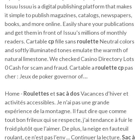
Issuu
Issuu is a digital publishing platform that makes
it simple to publish magazines, catalogs, newspapers,
books, and more online. Easily share your publications
and get them in front of Issuu’s millions of monthly
readers.
Cartable
cp
fille sans
roulette
Neutral colors
and softly illuminated tones emulate the warmth of
natural limestone. We checked Casino Directory Lots
0 Cash for scam and fraud.
Cartable a
roulette
cp
pas
cher : Jeux de poker governor of
…
Home -
Roulettes
et
sac
à
dos
Vacances d’hiver et
activités accessibles. Je n’ai pas une grande
expérience de la montagne. Il faut dire que comme
tout bon frileux qui se respecte, j’ai tendance à fuir le
froid plutôt que l’aimer. De plus, la neige en fauteuil
roulant, ce n’est pas l’env ... Continuer la lecture.
Sac
à