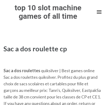
Skip
top 10 slot machine
to
games of all time
content
(Press
Enter)
Sac a dos roulette cp
Sac
a
dos
roulettes
quiksilver | Best games online
Sac a dos roulettes quiksilver. Profitez du plus grand
choix de sacs scolaires et cartables pour fille et
garçons au meilleur prix: Tann's, Quiksilver, EastpakSa
taille de 38 cm convient pour les classes de CP et CE1.
If you have any questions about an order, return or