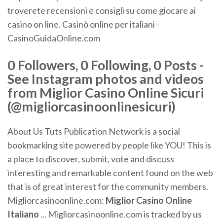
troverete recensioni e consigli su come giocare ai
casino on line. Casinò online per italiani -
CasinoGuidaOnline.com
0 Followers, 0 Following, 0 Posts -
See Instagram photos and videos
from Miglior Casino Online Sicuri
(@migliorcasinoonlinesicuri)
About Us Tuts Publication Network is a social
bookmarking site powered by people like YOU! This is
a place to discover, submit, vote and discuss
interesting and remarkable content found on the web
that is of great interest for the community members.
Migliorcasinoonline.com:
Miglior Casino Online
Italiano
... Migliorcasinoonline.com is tracked by us