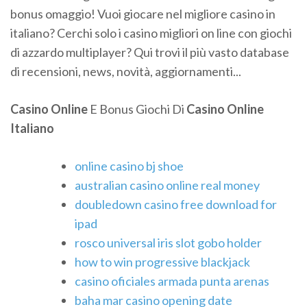
bonus omaggio! Vuoi giocare nel migliore casino in
italiano? Cerchi solo i casino migliori on line con giochi
di azzardo multiplayer? Qui trovi il più vasto database
di recensioni, news, novità, aggiornamenti...
Casino
Online
E Bonus Giochi Di
Casino
Online
Italiano
online casino bj shoe
australian casino online real money
doubledown casino free download for
ipad
rosco universal iris slot gobo holder
how to win progressive blackjack
casino oficiales armada punta arenas
baha mar casino opening date