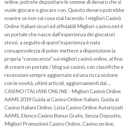
online, potrete depositare le somme di denaro che si
vuole giocare o giocare con. Questo denaro potrebbe
svanire se non sai cosa stai facendo. I migliori Casinò
Online Italiani sicuri ed affidabili Migliori-casino.net è
un portale che nasce dall’esperienza dei giocatori
stessi; a seguito di quest’esperienza è nata
consapevolezza di poter mettere a disposizione la
propria “conoscenza” sui migliori casinò online, al fine
di creare un portale / blog sui casinò, con classifiche e
recensioni sempre aggiornate ed una ricca sezione
con le novità, ultimi articoli, aggiornamenti dal ...
CASINO ITALIANI ONLINE - Migliori Casinò Online
AAMS 2019 Guida ai Casino Online Italiani, Guida ai
Casino Italiani Online, Lista Casino Online Autorizzati
AAMS, Elenco Casino Bonus Gratis, Senza Deposito,
Migliori Promozioni Casino Online, Casino on line,