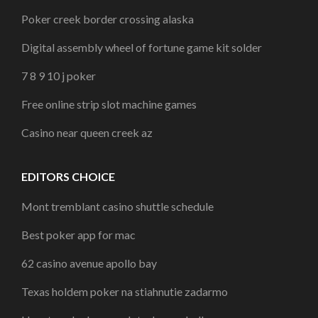
Poker creek border crossing alaska
Digital assembly wheel of fortune game kit solder
7 8 9 10 j poker
Free online strip slot machine games
Casino near queen creek az
EDITORS CHOICE
Mont tremblant casino shuttle schedule
Best poker app for mac
62 casino avenue apollo bay
Texas holdem poker na stiahnutie zadarmo