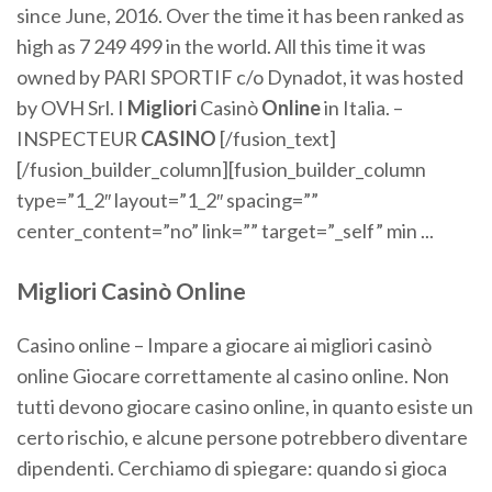
since June, 2016. Over the time it has been ranked as
high as 7 249 499 in the world. All this time it was
owned by PARI SPORTIF c/o Dynadot, it was hosted
by OVH Srl. I
Migliori
Casinò
Online
in Italia. –
INSPECTEUR
CASINO
[/fusion_text]
[/fusion_builder_column][fusion_builder_column
type=”1_2″ layout=”1_2″ spacing=””
center_content=”no” link=”” target=”_self” min ...
Migliori
Casinò
Online
Casino online – Impare a giocare ai migliori casinò
online Giocare correttamente al casino online. Non
tutti devono giocare casino online, in quanto esiste un
certo rischio, e alcune persone potrebbero diventare
dipendenti. Cerchiamo di spiegare: quando si gioca