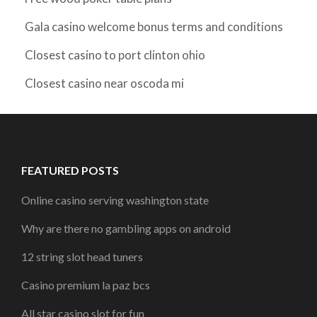
Gala casino welcome bonus terms and conditions
Closest casino to port clinton ohio
Closest casino near oscoda mi
FEATURED POSTS
Online casino serving washington state
Why are there no gambling apps on android
12 string slot head tuners
Casino premium la paz bcs
All star casino slot for fun