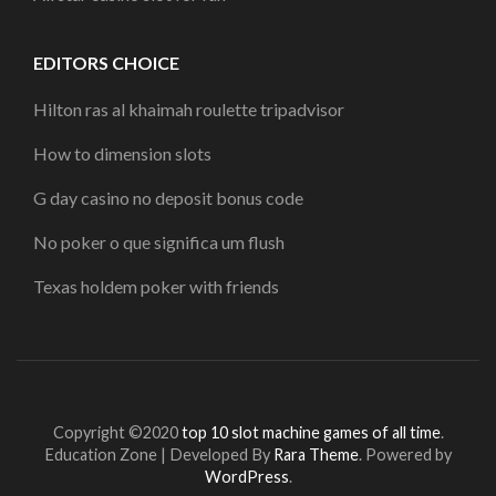
EDITORS CHOICE
Hilton ras al khaimah roulette tripadvisor
How to dimension slots
G day casino no deposit bonus code
No poker o que significa um flush
Texas holdem poker with friends
Copyright ©2020
top 10 slot machine games of all time
.
Education Zone | Developed By
Rara Theme
. Powered by
WordPress
.