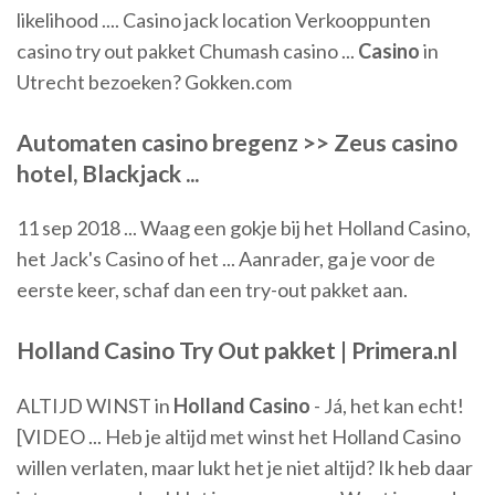
likelihood .... Casino jack location Verkooppunten
casino try out pakket Chumash casino ...
Casino
in
Utrecht bezoeken? Gokken.com
Automaten
casino
bregenz >> Zeus
casino
hotel, Blackjack ...
11 sep 2018 ... Waag een gokje bij het Holland Casino,
het Jack's Casino of het ... Aanrader, ga je voor de
eerste keer, schaf dan een try-out pakket aan.
Holland Casino Try Out pakket | Primera.nl
ALTIJD WINST in
Holland
Casino
- Já, het kan echt!
[VIDEO ... Heb je altijd met winst het Holland Casino
willen verlaten, maar lukt het je niet altijd? Ik heb daar