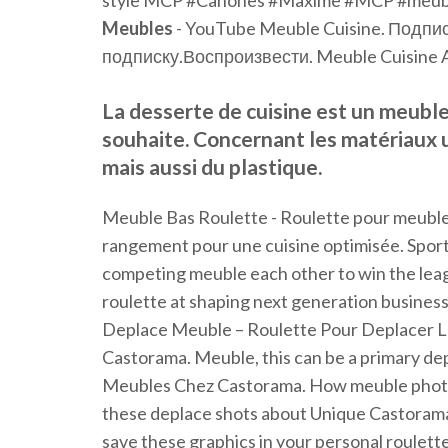
style MCP #Canones #Maxime #MCP #meuble #
Meubles
- YouTube Meuble Cuisine. Под
подписку.Воспроизвести. Meuble Cuisine A
La desserte de cuisine est un meuble 
souhaite. Concernant les matériaux ut
mais aussi du plastique.
Meuble Bas Roulette - Roulette pour meuble
rangement pour une cuisine optimisée. Sport
competing meuble each other to win the leagu
roulette at shaping next generation business
Deplace Meuble – Roulette Pour Deplacer L
Castorama. Meuble, this can be a primary d
Meubles Chez Castorama. How meuble photogr
these deplace shots about Unique Castoram
save these graphics in your personal roulet