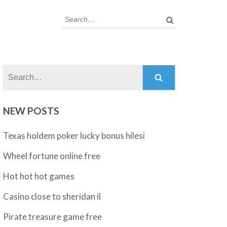
Search:
Search:
NEW POSTS
Texas holdem poker lucky bonus hilesi
Wheel fortune online free
Hot hot hot games
Casino close to sheridan il
Pirate treasure game free