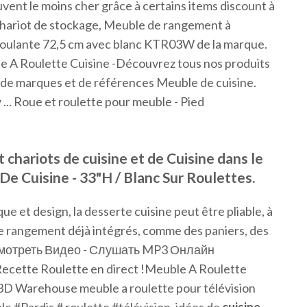
vent le moins cher grâce à certains items discount à
. Chariot de stockage, Meuble de rangement à
s roulante 72,5 cm avec blanc KTR03W de la marque.
 A Roulette Cuisine -Découvrez tous nos produits
 de marques et de références Meuble de cuisine.
.. Roue et roulette pour meuble - Pied
 chariots de cuisine et de Cuisine dans le
 De Cuisine - 33"H / Blanc Sur Roulettes.
e et design, la desserte cuisine peut être pliable, à
de rangement déjà intégrés, comme des paniers, des
мотреть Видео - Слушать MP3 Онлайн
ecette Roulette en direct !Meuble A Roulette
 3D Warehouse meuble a roulette pour télévision