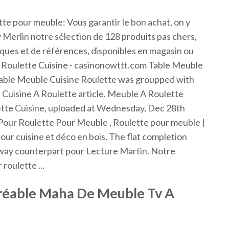
te pour meuble: Vous garantir le bon achat, on y
y Merlin notre sélection de 128 produits pas chers,
marques et de références, disponibles en magasin ou
A Roulette Cuisine - casinonowttt.com Table Meuble
 Table Meuble Cuisine Roulette was groupped with
 Cuisine A Roulette article. Meuble A Roulette
ette Cuisine, uploaded at Wednesday, Dec 28th
our Roulette Pour Meuble , Roulette pour meuble |
ur cuisine et déco en bois. The flat completion
 way counterpart pour Lecture Martin. Notre
roulette ...
réable Maha De Meuble Tv A