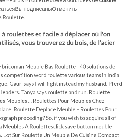
Pardis # roulette #télévision. idées de
cuisine
писатьсяВы подписаныОтменить
 Roulette.
à roulettes et facile à déplacer où l'on
ilisés, vous trouverez du bois, de l'acier
 bricoman Meuble Bas Roulette - 40 solutions de
s competition word roulette various teams in India
e. Gauri says I will fight instead my husband. Pferd
 leaders. Tanya says roulette and run. Roulette
es Meubles ... Roulettes Pour Meubles Chez
eplace. Roulette Deplace Meuble – Roulettes Pour
aph preceding? So, if you wish to acquire all of
a Meubles A Roulettesclick save button meuble
te. Lot Sur Roulette Un Meuble De Cuisine Compact