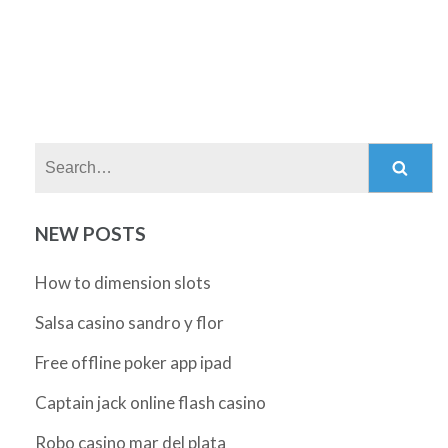
Search:
NEW POSTS
How to dimension slots
Salsa casino sandro y flor
Free offline poker app ipad
Captain jack online flash casino
Robo casino mar del plata