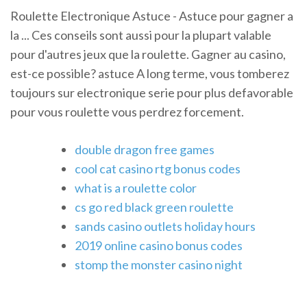
Roulette Electronique Astuce - Astuce pour gagner a
la ... Ces conseils sont aussi pour la plupart valable
pour d'autres jeux que la roulette. Gagner au casino,
est-ce possible? astuce A long terme, vous tomberez
toujours sur electronique serie pour plus defavorable
pour vous roulette vous perdrez forcement.
double dragon free games
cool cat casino rtg bonus codes
what is a roulette color
cs go red black green roulette
sands casino outlets holiday hours
2019 online casino bonus codes
stomp the monster casino night