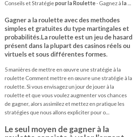
Conseils et Stratégie
pour
la
Roulette
- Gagnez à
la
...
Gagner a la roulette avec des methodes
simples et gratuites du type martingales et
probabilités.La roulette est un jeu de hasard
présent dans la plupart des casinos réels ou
virtuels et sous différentes formes.
5 manières de mettre en œuvre une stratégie à la
roulette Comment mettre en œuvre une stratégie à la
roulette. Si vous envisagez un jour de jouer à la
roulette et que vous voulez augmenter vos chances
de gagner, alors assimilez et mettez en pratique les
stratégies que nous allons expliciter pour o...
Le seul moyen de gagner à la