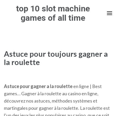
Skip
top 10 slot machine
to
games of all time
content
(Press
Enter)
Astuce pour toujours gagner a
la roulette
Astuce
pour
gagner
a
la
roulette
en ligne | Best
games… Gagner à la roulette au casino en ligne,
découvrez nos astuces, méthodes systèmes et
martingales pour gagner à la roulette. La roulette est
l’un des jeux les plus populaires au casino, que ce soit