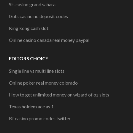
Sls casino grand sahara
Guts casino no deposit codes
King kong cash slot
Online casino canada real money paypal
EDITORS CHOICE
Single line vs multi line slots
Online poker real money colorado
How to get unlimited money on wizard of oz slots
Texas holdem ace as 1
Bf casino promo codes twitter