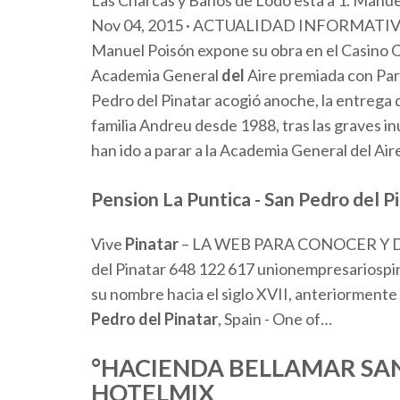
Las Charcas y Baños de Lodo está a 1. Manue
Nov 04, 2015 · ACTUALIDAD INFORMATIVO C
Manuel Poisón expone su obra en el Casino Cul
Academia General
del
Aire premiada con Parr
Pedro del Pinatar acogió anoche, la entrega 
familia Andreu desde 1988, tras las graves i
han ido a parar a la Academia General del Air
Pension La Puntica -
San Pedro del P
Vive
Pinatar
– LA WEB PARA CONOCER Y 
del Pinatar 648 122 617 unionempresariospi
su nombre hacia el siglo XVII, anteriormente
Pedro
del
Pinatar
, Spain - One of…
°HACIENDA BELLAMAR SAN 
HOTELMIX