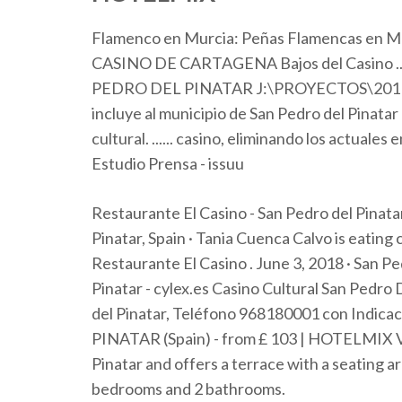
Flamenco en Murcia: Peñas Flamencas en 
CASINO DE CARTAGENA Bajos del Casino 
PEDRO DEL PINATAR J:\PROYECTOS\2011\11
incluye al municipio de San Pedro del Pinatar en
cultural. ...... casino, eliminando los actuale
Estudio Prensa - issuu
Restaurante El Casino - San Pedro del Pinatar
Pinatar, Spain · Tania Cuenca Calvo is eating
Restaurante El Casino . June 3, 2018 · San Pe
Pinatar - cylex.es Casino Cultural San Pedr
del Pinatar, Teléfono 968180001 con Indic
PINATAR (Spain) - from £ 103 | HOTELMIX Vill
Pinatar and offers a terrace with a seating 
bedrooms and 2 bathrooms.