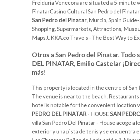
Freiduria Venecora are situated a 5-minute 
PinatarCasino Cultural San Pedro del Pinatar1
San
Pedro
del
Pinatar
, Murcia, Spain Guide-
Shopping, Supermarkets, Attractions, Museu
Maps.UKKA.co Travels - The Best Way to Expl
Otros a San Pedro del Pinatar. T
DEL PINATAR, Emilio Castelar ¡Direc
más!
This property is located in the centre of San 
The venue is near to the beach. Restaurants 
hotel is notable for the convenient location w
PEDRO DEL PINATAR
- HOUSE
SAN PEDRO
villa San Pedro Del Pinatar - House acoge a l
exterior y una pista de tenis y se encuentra