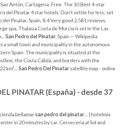
 San Antón, Cartagena. Free. The 10 Best 4-star
dro del Pinatar 4 star hotels. Don't settle for less; set
o del Pinatar, Spain. 8.4 Very good 2,581 reviews.
ge spa, Thalasia Costa de Murcia is set in the Las
...
San
Pedro
del
Pinatar
, Spain — Wikipedia
s a small town and municipality in the autonomous
rn Spain. The municipality is situated at the
tline, the Costa Cálida, and borders with the
22 km²...
San
Pedro
Del
Pinatar
satellite map - online
DEL
PINATAR
(España) - desde 37
acienda bellamar
san
pedro
del
pinatar
... | hotelmix
enter in 20 minutes by car. Cerveceria al Sol and