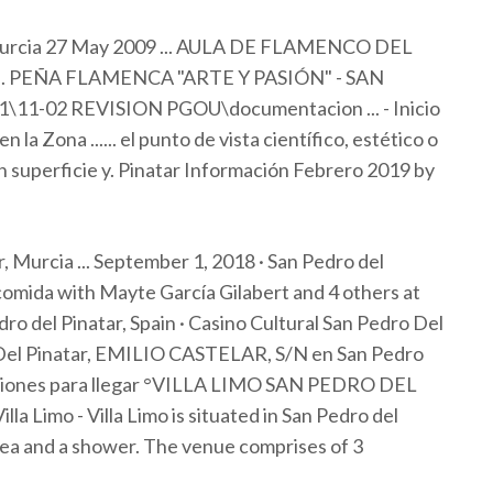
Murcia 27 May 2009 ... AULA DE FLAMENCO DEL
... PEÑA FLAMENCA "ARTE Y PASIÓN" - SAN
-02 REVISION PGOU\documentacion ... - Inicio
 la Zona ...... el punto de vista científico, estético o
s en superficie y. Pinatar Información Febrero 2019 by
, Murcia ... September 1, 2018 · San Pedro del
 comida with Mayte García Gilabert and 4 others at
dro del Pinatar, Spain · Casino Cultural San Pedro Del
o Del Pinatar, EMILIO CASTELAR, S/N en San Pedro
aciones para llegar °VILLA LIMO SAN PEDRO DEL
a Limo - Villa Limo is situated in San Pedro del
area and a shower. The venue comprises of 3