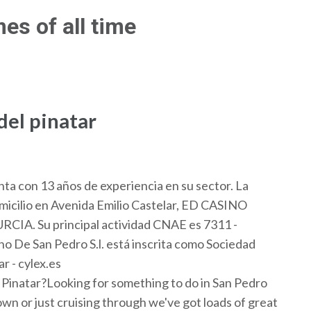
es of all time
del pinatar
ta con 13 años de experiencia en su sector. La
micilio en Avenida Emilio Castelar, ED CASINO
. Su principal actividad CNAE es 7311 -
o De San Pedro S.l. está inscrita como Sociedad
r - cylex.es
 Pinatar?Looking for something to do in San Pedro
own or just cruising through we've got loads of great