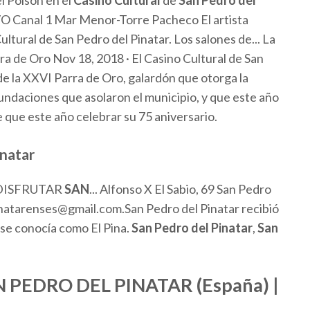
l Poisón en el
Casino Cultural
de
San Pedro del
anal 1 Mar Menor-Torre Pacheco El artista
tural de San Pedro del Pinatar. Los salones de... La
a de Oro Nov 18, 2018 · El Casino Cultural de San
de la XXVI Parra de Oro, galardón que otorga la
nundaciones que asolaron el municipio, y que este año
e que este año celebrar su 75 aniversario.
inatar
DISFRUTAR
SAN
... Alfonso X El Sabio, 69 San Pedro
natarenses@gmail.com.San Pedro del Pinatar recibió
 se conocía como El Pina.
San
Pedro
del
Pinatar
,
San
PEDRO DEL PINATAR (España) |