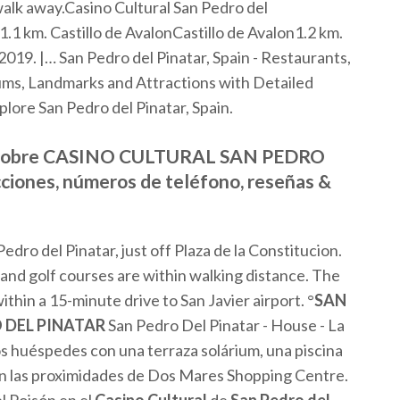
walk away.Casino Cultural San Pedro del
.1 km. Castillo de AvalonCastillo de Avalon1.2 km.
2019. |… San Pedro del Pinatar, Spain - Restaurants,
ms, Landmarks and Attractions with Detailed
ore San Pedro del Pinatar, Spain.
odo sobre CASINO CULTURAL SAN PEDRO
ciones, números de teléfono, reseñas &
Pedro del Pinatar, just off Plaza de la Constitucion.
and golf courses are within walking distance. The
ithin a 15-minute drive to San Javier airport. °
SAN
 DEL PINATAR
San Pedro Del Pinatar - House - La
os huéspedes con una terraza solárium, una piscina
 en las proximidades de Dos Mares Shopping Centre.