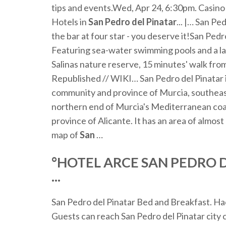
tips and events.Wed, Apr 24, 6:30pm. Casino
Hotels in
San
Pedro
del
Pinatar
... |… San Pe
the bar at four star - you deserve it!San Pedr
Featuring sea-water swimming pools and a lar
Salinas nature reserve, 15 minutes' walk from
Republished // WIKI… San Pedro del Pinatar i
community and province of Murcia, southeaste
northern end of Murcia's Mediterranean coas
province of Alicante. It has an area of almost 
map of
San
…
°HOTEL ARCE
SAN
PEDRO
...
San Pedro del Pinatar Bed and Breakfast. H
Guests can reach San Pedro del Pinatar city c