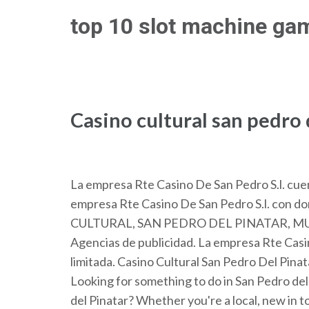
Skip
top 10 slot machine gam
to
content
(Press
Enter)
Casino cultural san pedro 
La empresa Rte Casino De San Pedro S.l. cuen
empresa Rte Casino De San Pedro S.l. con do
CULTURAL, SAN PEDRO DEL PINATAR, MURCIA
Agencias de publicidad. La empresa Rte Casin
limitada. Casino Cultural San Pedro Del Pinata
Looking for something to do in San Pedro del
del Pinatar? Whether you're a local, new in t